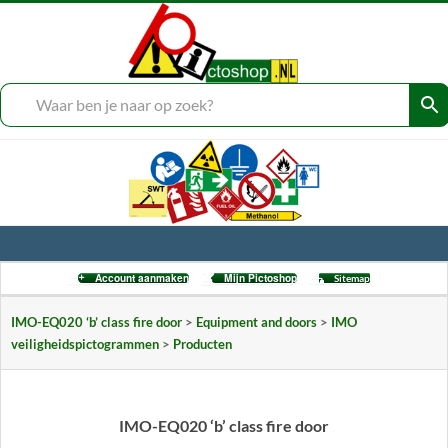
Skip
to
___
content
Secondary
Account aanmaken
Mijn Pictoshop
Sitemap
Navigation
Menu
IMO-EQ020 ‘b’ class fire door
>
Equipment and doors
>
IMO
veiligheidspictogrammen
>
Producten
IMO-EQ020 ‘b’ class fire door