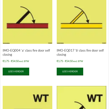
IMO-EQ004 ‘a’ class fire door self
IMO-EQ017 ‘b’ class fire door self
closing
closing
Prijsklasse:
Prijsklasse:
€
1.75
-
€
54.50
€
1.75
-
€
54.50
excl. BTW
excl. BTW
€1.75
€1.75
LEES VERDER
LEES VERDER
tot
tot
€54.50
€54.50