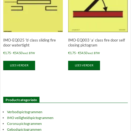
IMO-EQ025 ‘b’ class sliding fire
IMO-EQ003 ‘a’ class fire door self
door watertight
closing pictogram
Prijsklasse:
Prijsklasse:
€
1.75
-
€
54.50
€
1.75
-
€
54.50
excl. BTW
excl. BTW
€1.75
€1.75
LEES VERDER
LEES VERDER
tot
tot
€54.50
€54.50
Productcategorieën
Verbodspictogrammen
IMO veiligheidspictogrammen
Corona pictogrammen
Gebodspictogrammen