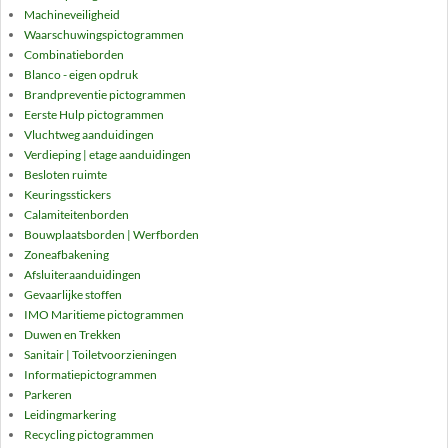
Machineveiligheid
Waarschuwingspictogrammen
Combinatieborden
Blanco - eigen opdruk
Brandpreventie pictogrammen
Eerste Hulp pictogrammen
Vluchtweg aanduidingen
Verdieping | etage aanduidingen
Besloten ruimte
Keuringsstickers
Calamiteitenborden
Bouwplaatsborden | Werfborden
Zoneafbakening
Afsluiteraanduidingen
Gevaarlijke stoffen
IMO Maritieme pictogrammen
Duwen en Trekken
Sanitair | Toiletvoorzieningen
Informatiepictogrammen
Parkeren
Leidingmarkering
Recycling pictogrammen