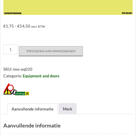
Prijsklasse:
€
1.75
-
€
54.50
excl. BTW
€1.75
tot
€54.50
IMO-
TOEVOEGEN AAN WINKELWAGEN
EQ020
'b'
class
fire
SKU:
imo-eq020
door
Categorie:
Equipment and doors
aantal
Aanvullende informatie
Merk
Aanvullende informatie