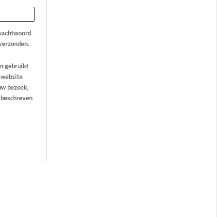
 wachtwoord
 verzonden.
n gebruikt
 website
uw bezoek,
s beschreven