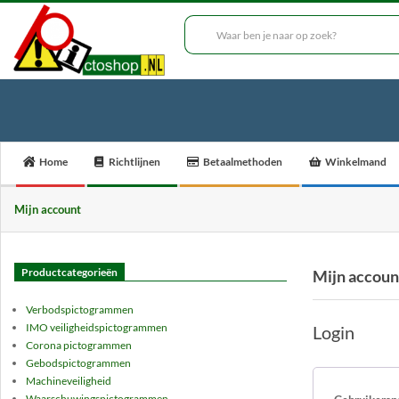
Skip
to
___
content
Secondary
Home
Richtlijnen
Betaalmethoden
Winkelmand
Navigation
Menu
Mijn account
Productcategorieën
Mijn accoun
Verbodspictogrammen
IMO veiligheidspictogrammen
Login
Corona pictogrammen
Gebodspictogrammen
Machineveiligheid
Waarschuwingspictogrammen