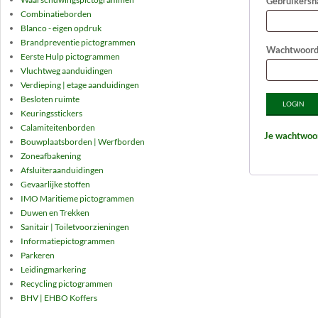
Gebruikersn
Combinatieborden
Blanco - eigen opdruk
Brandpreventie pictogrammen
Wachtwoor
Eerste Hulp pictogrammen
Vluchtweg aanduidingen
Verdieping | etage aanduidingen
Besloten ruimte
LOGIN
Keuringsstickers
Calamiteitenborden
Je wachtwoo
Bouwplaatsborden | Werfborden
Zoneafbakening
Afsluiteraanduidingen
Gevaarlijke stoffen
IMO Maritieme pictogrammen
Duwen en Trekken
Sanitair | Toiletvoorzieningen
Informatiepictogrammen
Parkeren
Leidingmarkering
Recycling pictogrammen
2018-
BHV | EHBO Koffers
07-