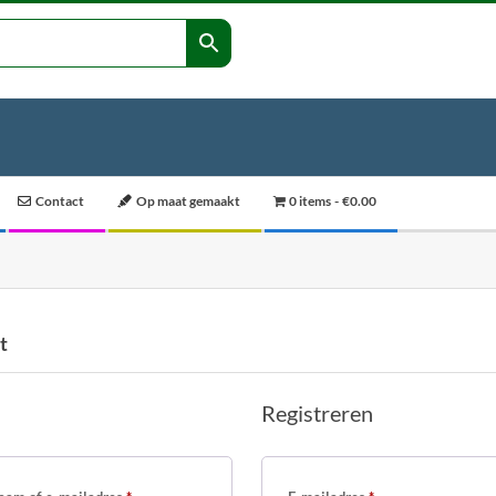
Contact
Op maat gemaakt
0 items
€0.00
t
Registreren