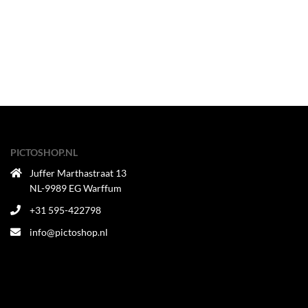
PICTOSHOP.NL
Juffer Marthastraat 13
NL-9989 EG Warffum
+31 595-422798
info@pictoshop.nl