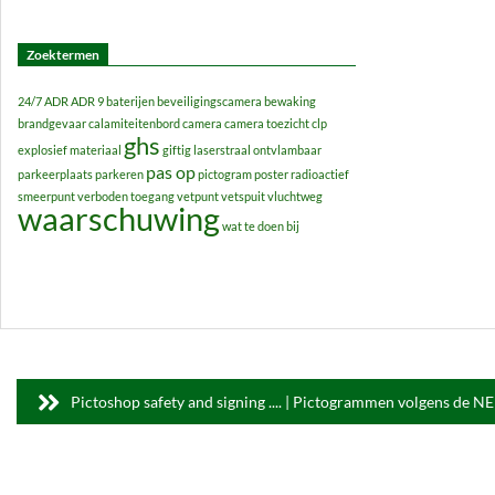
09
Zoektermen
24/7
ADR
ADR 9
baterijen
beveiligingscamera
bewaking
brandgevaar
calamiteitenbord
camera
camera toezicht
clp
ghs
explosief materiaal
giftig
laserstraal
ontvlambaar
pas op
parkeerplaats
parkeren
pictogram
poster
radioactief
smeerpunt
verboden toegang
vetpunt
vetspuit
vluchtweg
waarschuwing
wat te doen bij
Pictoshop safety and signing .... | Pictogrammen volgens de