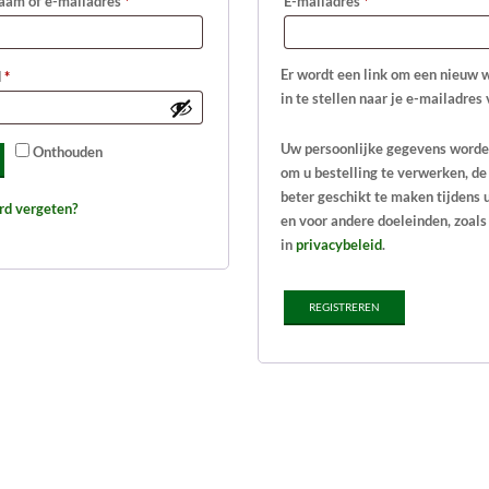
Vereist
Vereist
aam of e-mailadres
*
E-mailadres
*
Er wordt een link om een nieuw
Vereist
d
*
in te stellen naar je e-mailadres
Uw persoonlijke gegevens worde
Onthouden
om u bestelling te verwerken, de
beter geschikt te maken tijdens 
rd vergeten?
en voor andere doeleinden, zoal
in
privacybeleid
.
REGISTREREN