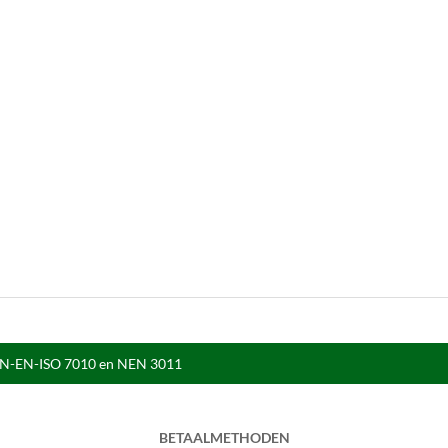
 NEN-EN-ISO 7010 en NEN 3011
BETAALMETHODEN