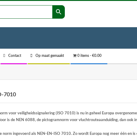
Contact
Op maat gemaakt
0 items
€0.00
O-7010
orm voor veiligheidssignalering (ISO 7010) is nu in geheel Europa overgenome
oor is de NEN 6088, de pictogramnorm voor vluchtrouteaanduiding, dan ook i
de norm ingevoerd als NEN-EN-ISO 7010. Zo wordt Europa nog meer één en is 