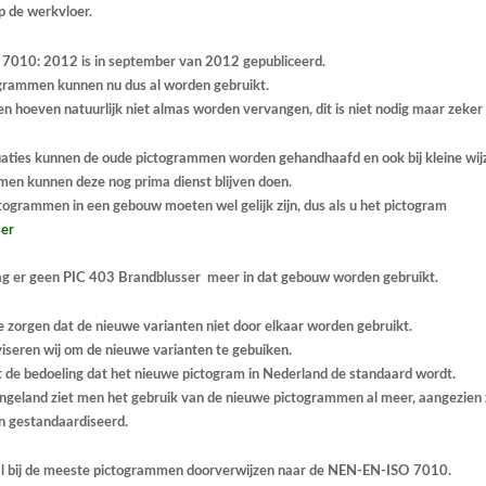
p de werkvloer.
010: 2012 is in september van 2012 gepubliceerd.
grammen kunnen nu dus al worden gebruikt.
 hoeven natuurlijk niet almas worden vervangen, dit is niet nodig maar zeker n
uaties kunnen de oude pictogrammen worden gehandhaafd en ook bij kleine wij
en kunnen deze nog prima dienst blijven doen.
togrammen in een gebouw moeten wel gelijk zijn, dus als u het pictogram
er
ag er geen PIC 403 Brandblusser
meer in dat gebouw worden gebruikt.
te zorgen dat de nieuwe varianten niet door elkaar worden gebruikt.
seren wij om de nieuwe varianten te gebuiken.
het de bedoeling dat het nieuwe pictogram in Nederland de standaard wordt.
Engeland ziet men het gebruik van de nieuwe pictogrammen al meer, aangezien 
n gestandaardiseerd.
 bij de meeste pictogrammen doorverwijzen naar de NEN-EN-ISO 7010.