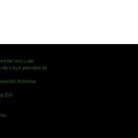
den
Hier vind u alle
die u kunt gebruiken bij
waarden Pictoshop
ng (EU)
cten