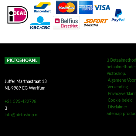
Betaalmetho
PICTOSHOP.NL
betaalmethoden 
Pictoshop.
Algemene Voor
Juffer Marthastraat 13
Verzending
NL-9989 EG Warffum
Privacyverklari
Cookie beleid
+31 595-422798
Disclaimer
Sitemap produ
info@pictoshop.nl