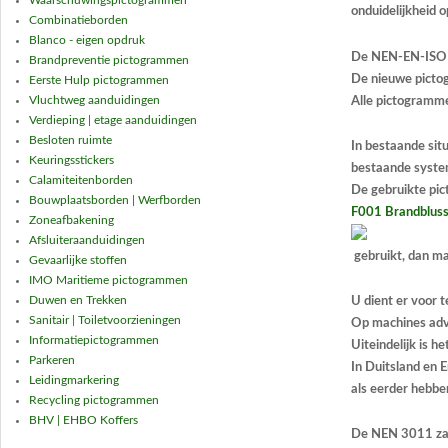
onduidelijkheid o
Combinatieborden
Blanco - eigen opdruk
De NEN-EN-ISO 7
Brandpreventie pictogrammen
De nieuwe picto
Eerste Hulp pictogrammen
Vluchtweg aanduidingen
Alle pictogrammen
Verdieping | etage aanduidingen
Besloten ruimte
In bestaande sit
Keuringsstickers
bestaande system
Calamiteitenborden
De gebruikte pic
Bouwplaatsborden | Werfborden
F001 Brandbluss
Zoneafbakening
Afsluiteraanduidingen
gebruikt, dan m
Gevaarlijke stoffen
IMO Maritieme pictogrammen
Duwen en Trekken
U dient er voor 
Sanitair | Toiletvoorzieningen
Op machines advi
Informatiepictogrammen
Uiteindelijk is 
Parkeren
In Duitsland en 
Leidingmarkering
als eerder hebbe
Recycling pictogrammen
BHV | EHBO Koffers
De NEN 3011 zal