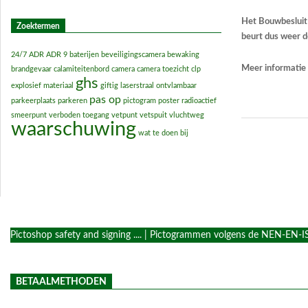
Het Bouwbesluit 
Zoektermen
beurt dus weer 
24/7
ADR
ADR 9
baterijen
beveiligingscamera
bewaking
Meer informatie 
brandgevaar
calamiteitenbord
camera
camera toezicht
clp
ghs
explosief materiaal
giftig
laserstraal
ontvlambaar
pas op
parkeerplaats
parkeren
pictogram
poster
radioactief
smeerpunt
verboden toegang
vetpunt
vetspuit
vluchtweg
waarschuwing
2018-
wat te doen bij
08-
20
Pictoshop safety and signing .... | Pictogrammen volgens de NEN-E
BETAALMETHODEN