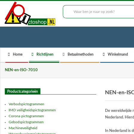
Skip
to
___
content
Secondary
Home
Richtlijnen
Betaalmethoden
Winkelmand
Navigation
Menu
NEN-en-ISO-7010
Productcategorieën
NEN-en-IS
Verbodspictogrammen
IMO veiligheidspictogrammen
De wereldwijde n
Corona pictogrammen
Nederland. Hierd
Gebodspictogrammen
Machineveiligheid
In Nederland is 
Waarschuwingspictogrammen