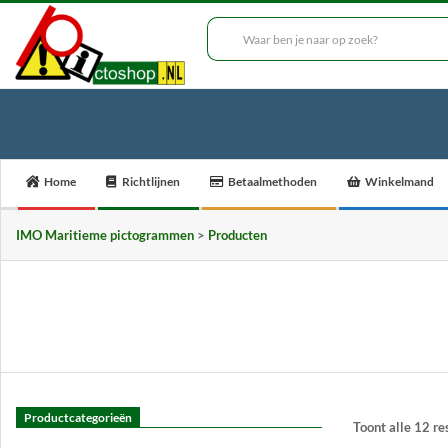
Skip
to
___
content
Secondary
Home
Richtlijnen
Betaalmethoden
Winkelmand
Navigation
Menu
IMO Maritieme pictogrammen
>
Producten
Productcategorieën
Toont alle 12 re