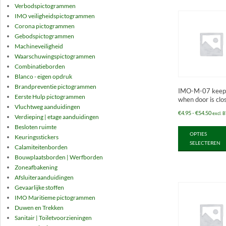
Verbodspictogrammen
IMO veiligheidspictogrammen
Corona pictogrammen
Gebodspictogrammen
Machineveiligheid
Waarschuwingspictogrammen
Combinatieborden
Blanco - eigen opdruk
Brandpreventie pictogrammen
IMO-M-07 keep 
Eerste Hulp pictogrammen
when door is clo
Vluchtweg aanduidingen
Prijsk
€
4.95
-
€
54.50
excl. 
Verdieping | etage aanduidingen
€4.95
Besloten ruimte
OPTIES
tot
Keuringsstickers
SELECTEREN
€54.5
Calamiteitenborden
Bouwplaatsborden | Werfborden
Zoneafbakening
Afsluiteraanduidingen
Gevaarlijke stoffen
IMO Maritieme pictogrammen
Duwen en Trekken
Sanitair | Toiletvoorzieningen