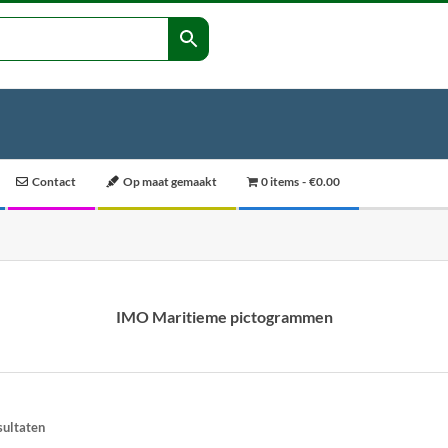
Contact
Op maat gemaakt
0 items
€0.00
IMO Maritieme pictogrammen
sultaten