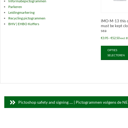
Informatiepictogrammen
Parkeren
Leidingmarkering
Recycling pictogrammen
IMO-M-13 this 
BHV | EHBO Koffers
must be kept clo
sea
Prijsk
€
3.95
-
€
52.50
excl. 
€3.95
OPTIES
tot
SELECTEREN
€52.5
Pictoshop safety and signing .... | Pictogrammen volgens de