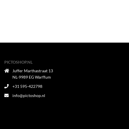
PICTOSHOP.NL
Juffer Marthastraat 13
NL-9989 EG Warffum
+31 595-422798
info@pictoshop.nl