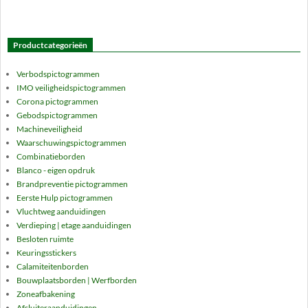
meerdere
variaties.
Deze
Productcategorieën
optie
kan
Verbodspictogrammen
gekozen
IMO veiligheidspictogrammen
worden
Corona pictogrammen
op
Gebodspictogrammen
de
Machineveiligheid
Waarschuwingspictogrammen
productpagina
Combinatieborden
Blanco - eigen opdruk
Brandpreventie pictogrammen
Eerste Hulp pictogrammen
Vluchtweg aanduidingen
Verdieping | etage aanduidingen
Besloten ruimte
Keuringsstickers
Calamiteitenborden
Bouwplaatsborden | Werfborden
Zoneafbakening
Afsluiteraanduidingen