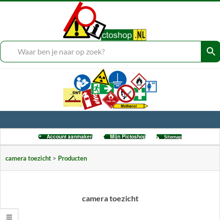
Skip
to
___
content
Secondary
Account aanmaken
Mijn Pictoshop
Sitemap
Navigation
Menu
camera toezicht
>
Producten
camera toezicht