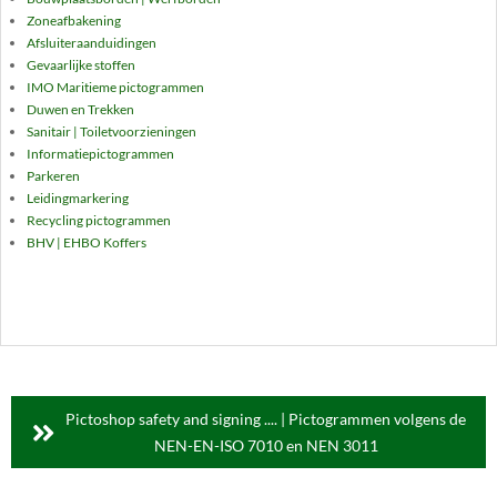
Zoneafbakening
Afsluiteraanduidingen
Gevaarlijke stoffen
IMO Maritieme pictogrammen
Duwen en Trekken
Sanitair | Toiletvoorzieningen
Informatiepictogrammen
Parkeren
Leidingmarkering
Recycling pictogrammen
BHV | EHBO Koffers
Pictoshop safety and signing .... | Pictogrammen volgens de
NEN-EN-ISO 7010 en NEN 3011