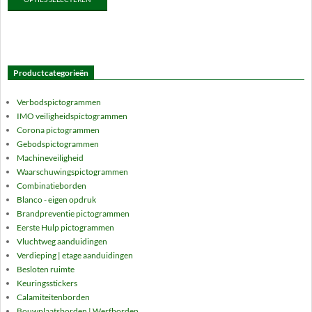
tot
product
€42.50
heeft
meerdere
variaties.
Deze
Productcategorieën
optie
kan
Verbodspictogrammen
gekozen
IMO veiligheidspictogrammen
worden
Corona pictogrammen
op
Gebodspictogrammen
de
Machineveiligheid
Waarschuwingspictogrammen
productpagina
Combinatieborden
Blanco - eigen opdruk
Brandpreventie pictogrammen
Eerste Hulp pictogrammen
Vluchtweg aanduidingen
Verdieping | etage aanduidingen
Besloten ruimte
Keuringsstickers
Calamiteitenborden
Bouwplaatsborden | Werfborden