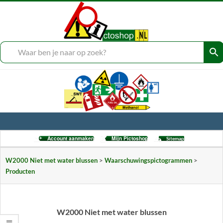
Skip
to
___
content
Secondary
Account aanmaken
Mijn Pictoshop
Sitemap
Navigation
Menu
W2000 Niet met water blussen
>
Waarschuwingspictogrammen
>
Producten
W2000 Niet met water blussen