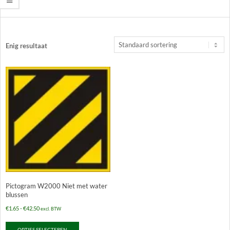
Enig resultaat
Pictogram W2000 Niet met water
blussen
Prijsklasse:
€
1.65
-
€
42.50
excl. BTW
€1.65
Dit
OPTIES SELECTEREN